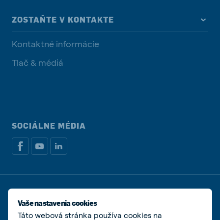
ZOSTAŇTE V KONTAKTE
Kontaktné informácie
Tlač & médiá
SOCIÁLNE MÉDIA
Zásady ochrany osobných údajov
Zásady používania súborov cookie
Vaše nastavenia cookies
Spravovať súbory cookies
Táto webová stránka používa cookies na