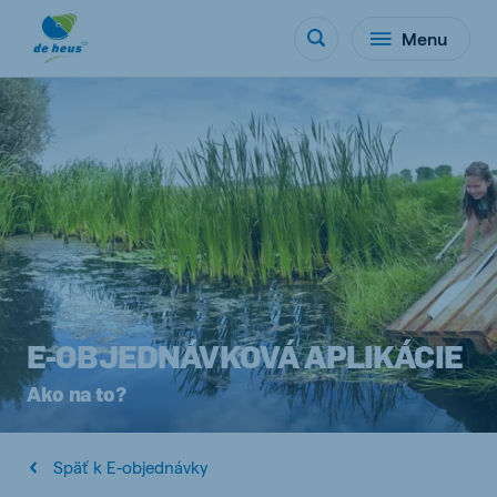
Menu
E-OBJEDNÁVKOVÁ APLIKÁCIE
Ako na to?
Späť k E-objednávky