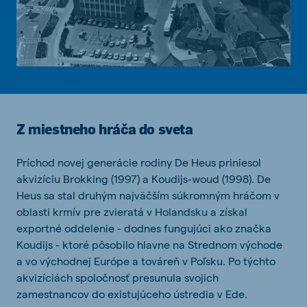
Z miestneho hráča do sveta
Príchod novej generácie rodiny De Heus priniesol
akvizíciu Brokking (1997) a Koudijs-woud (1998). De
Heus sa stal druhým najväčším súkromným hráčom v
oblasti krmív pre zvieratá v Holandsku a získal
exportné oddelenie - dodnes fungujúci ako značka
Koudijs - ktoré pôsobilo hlavne na Strednom východe
a vo východnej Európe a továreň v Poľsku. Po týchto
akvizíciách spoločnosť presunula svojich
zamestnancov do existujúceho ústredia v Ede.