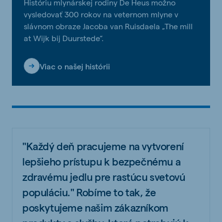
Históriu mlynárskej rodiny De Heus možno
vysledovať 300 rokov na veternom mlyne v
slávnom obraze Jacoba van Ruisdaela „The mill
at Wijk bij Duurstede“.
Viac o našej histórii
"Každý deň pracujeme na vytvorení
lepšieho prístupu k bezpečnému a
zdravému jedlu pre rastúcu svetovú
populáciu." Robíme to tak, že
poskytujeme našim zákazníkom