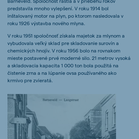
Barneveld. Spoločnosť rástla a v priebehu rokov
predstavila mnoho vylepšení. V roku 1914 bol
inštalovaný motor na plyn, po ktorom nasledovala v
roku 1926 výstavba nového mlyna.
V roku 1951 spoločnosť získala majetok za mlynom a
vybudovala veľký sklad pre skladovanie surovín a
chemických hnojív. V roku 1956 bolo na rovnakom
mieste postavené prvé moderné silo. 21 metrov vysoká
a skladovacia kapacita 1 000 ton bola použitá na
čistenie zrna a na lúpanie ovsa používaného ako
krmivo pre zvieratá.