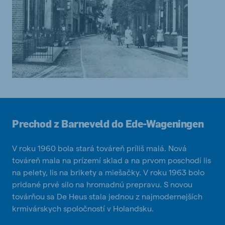
Prechod z Barneveld do Ede-Wageningen
V roku 1960 bola stará továreň príliš malá. Nová
továreň mala na prízemí sklad a na prvom poschodí lis
na pelety, lis na brikety a miešačky. V roku 1963 bolo
pridané prvé silo na hromadnú prepravu. S novou
továrňou sa De Heus stala jednou z najmodernejších
krmivárskych spoločností v Holandsku.