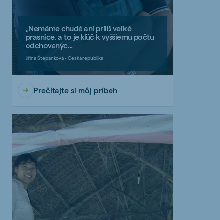
„Nemáme chudé ani príliš veľké
prasnice, a to je kľúč k vyššiemu počtu
odchovanýc...
Jiřina Štěpánková - Česká republika
Prečítajte si môj príbeh