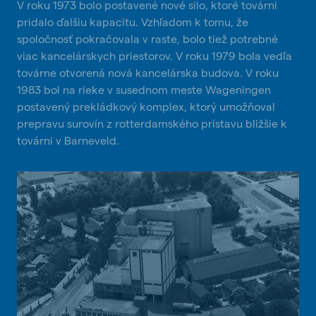
V roku 1973 bolo postavené nové silo, ktoré továrni
pridalo ďalšiu kapacitu. Vzhľadom k tomu, že
spoločnosť pokračovala v raste, bolo tiež potrebné
viac kancelárskych priestorov. V roku 1979 bola vedľa
továrne otvorená nová kancelárska budova. V roku
1983 bol na rieke v susednom meste Wageningen
postavený prekládkový komplex, ktorý umožňoval
prepravu surovín z rotterdamského prístavu bližšie k
továrni v Barneveld.