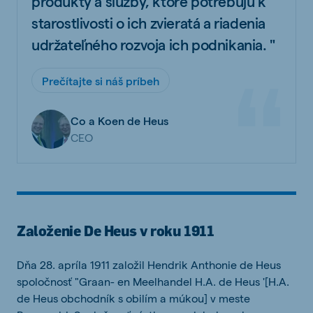
produkty a služby, ktoré potrebujú k
starostlivosti o ich zvieratá a riadenia
udržateľného rozvoja ich podnikania. "
Prečítajte si náš príbeh
Co a Koen de Heus
CEO
Založenie De Heus v roku 1911
Dňa 28. apríla 1911 založil Hendrik Anthonie de Heus
spoločnosť "Graan- en Meelhandel H.A. de Heus '[H.A.
de Heus obchodník s obilím a múkou] v meste