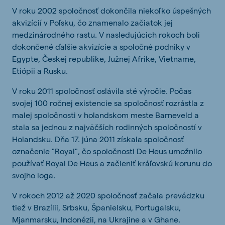
V roku 2002 spoločnosť dokončila niekoľko úspešných
akvizícií v Poľsku, čo znamenalo začiatok jej
medzinárodného rastu. V nasledujúcich rokoch boli
dokončené ďalšie akvizície a spoločné podniky v
Egypte, Českej republike, Južnej Afrike, Vietname,
Etiópii a Rusku.
V roku 2011 spoločnosť oslávila sté výročie. Počas
svojej 100 ročnej existencie sa spoločnosť rozrástla z
malej spoločnosti v holandskom meste Barneveld a
stala sa jednou z najväčších rodinných spoločností v
Holandsku. Dňa 17. júna 2011 získala spoločnosť
označenie "Royal", čo spoločnosti De Heus umožnilo
používať Royal De Heus a začleniť kráľovskú korunu do
svojho loga.
V rokoch 2012 až 2020 spoločnosť začala prevádzku
tiež v Brazílii, Srbsku, Španielsku, Portugalsku,
Mjanmarsku, Indonézii, na Ukrajine a v Ghane.