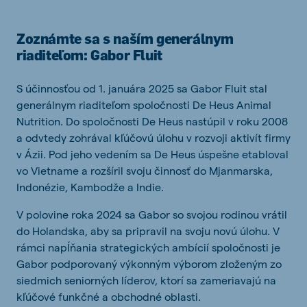
Zoznámte sa s naším generálnym
riaditeľom: Gabor Fluit
S účinnosťou od 1. januára 2025 sa Gabor Fluit stal
generálnym riaditeľom spoločnosti De Heus Animal
Nutrition. Do spoločnosti De Heus nastúpil v roku 2008
a odvtedy zohrával kľúčovú úlohu v rozvoji aktivít firmy
v Ázii. Pod jeho vedením sa De Heus úspešne etabloval
vo Vietname a rozšíril svoju činnosť do Mjanmarska,
Indonézie, Kambodže a Indie.
V polovine roka 2024 sa Gabor so svojou rodinou vrátil
do Holandska, aby sa pripravil na svoju novú úlohu. V
rámci napĺňania strategických ambícií spoločnosti je
Gabor podporovaný výkonným výborom zloženým zo
siedmich seniorných líderov, ktorí sa zameriavajú na
kľúčové funkčné a obchodné oblasti.