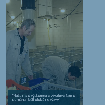
"Naša malá výskumná a vývojová farma
pomáha riešiť globálne výzvy"