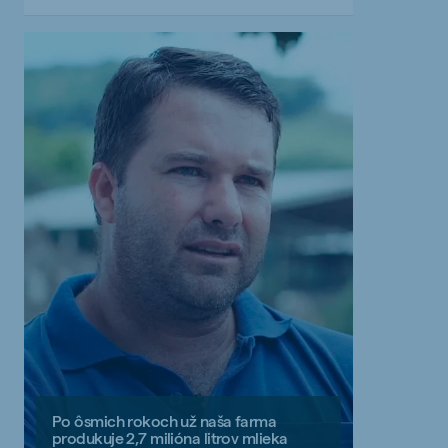
Po ôsmich rokoch už naša farma
produkuje 2,7 milióna litrov mlieka