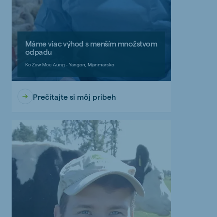
Máme viac výhod s menším množstvom
odpadu
Ko Zaw Moe Aung - Yangon, Mjanmarsko
Prečítajte si môj príbeh