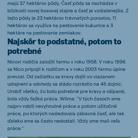
majú 37 hektárov pôdy. Časť pôdy sa nachádza v
blízkosti novej boxovej stajne a časť je vzdialenejšia. Z
tejto pôdy je 23 hektárov trávnatých porastov, 11
hektárov sa využíva na pestovanie kukurice a 3
hektáre na pestovanie zemiakov.
Najskôr to podstatné, potom to
potrebné
Nicovi rodičia založili farmu v roku 1958. V roku 1996
sa Nico pripojil k rodičom a v roku 2003 farmu úplne
prevzal. Od začiatku sa kravy dojili vo viazanom
ustajnení a odvtedy sa stádo rozrástlo na 45 dojníc.
Urobiť všetko, čo bolo potrebné pre kravy a ošípané,
bola vždy ťažká práca. Wilma: "V tých časoch sme
najprv robili nevyhnutné práce a potom užitočné
práce, po ktorých nasledovala zábavná časť, ale tak
ďaleko sme sa často nedostali. Vždy sme mali veľa
práce."