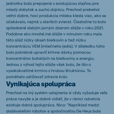
jednotka bola prepojená s existujúcou stajňou pre
mladý dobytok a suchú dojnicu. Prechod prebehol
veľmi dobre, hoci produkcia mlieka klesla viac, ako sa
očakávalo, najmä u starších zvierat. Čiastočne to bolo
spôsobené slabým jarným zberom siláže v roku 2021.
Podobne ako mnohé iné siláže v minulom roku mala
táto siláž nízky obsah bielkovín a tiež nízku
koncentráciu VEM (mliečneho jedla). V dôsledku toho
bolo potrebné upraviť kŕmne dávky pomocou
koncentrátov bohatých na bielkoviny a energiu.
Jednou z výhod tejto siláže však bolo, že išlo o
vysokokvalitné krmivo s hrubou štruktúrou. To
pomáhalo udržiavať zdravie kráv.
Vynikajúca spolupráca
Prechod na iný systém ustajnenia si vždy vyžaduje veľa
práce navyše a je dobré vidieť, že v rámci odvetvia
existuje dobrá spolupráca. Nico: "Napríklad medzi
dodávateľom robotov a spoločnosťou De Heus bola