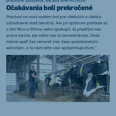
pracovné zaťaženie, ale aby sme ho znížili."
Očakávania boli prekročené
Prechod na nový systém bol pre všetkých a všetko
zúčastnené dosť náročný. Ale pri spätnom pohľade sú
s ním Nico a Wilma veľmi spokojní. Aj predtým nás
práca bavila, ale veľmi nás to zamestnávalo. Dnes
máme opäť čas venovať viac času spoločenským
aktivitám, a to nám ešte viac spríjemňuje život."