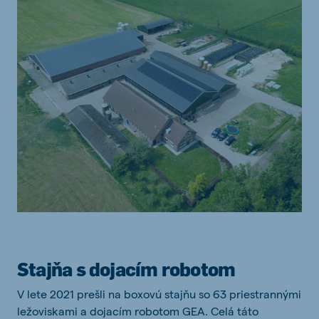
Stajňa s dojacím robotom
V lete 2021 prešli na boxovú stajňu so 63 priestrannými
ležoviskami a dojacím robotom GEA. Celá táto