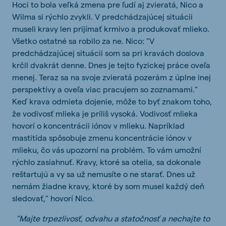
Hoci to bola veľká zmena pre ľudí aj zvieratá, Nico a
Wilma si rýchlo zvykli. V predchádzajúcej situácii
museli kravy len prijímať krmivo a produkovať mlieko.
Všetko ostatné sa robilo za ne. Nico: "V
predchádzajúcej situácii som sa pri kravách doslova
krčil dvakrát denne. Dnes je tejto fyzickej práce oveľa
menej. Teraz sa na svoje zvieratá pozerám z úplne inej
perspektívy a oveľa viac pracujem so zoznamami."
Keď krava odmieta dojenie, môže to byť znakom toho,
že vodivosť mlieka je príliš vysoká. Vodivosť mlieka
hovorí o koncentrácii iónov v mlieku. Napríklad
mastitída spôsobuje zmenu koncentrácie iónov v
mlieku, čo vás upozorní na problém. To vám umožní
rýchlo zasiahnuť. Kravy, ktoré sa otelia, sa dokonale
reštartujú a vy sa už nemusíte o ne starať. Dnes už
nemám žiadne kravy, ktoré by som musel každý deň
sledovať," hovorí Nico.
"Majte trpezlivosť, odvahu a statočnosť a nechajte to