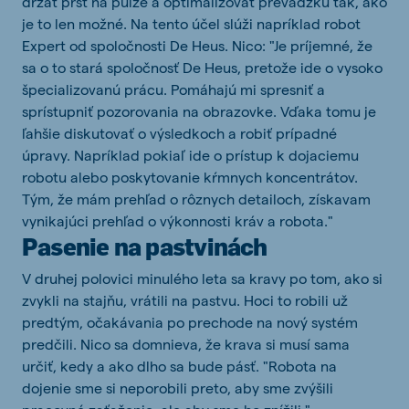
držať prst na pulze a optimalizovať prevádzku tak, ako
je to len možné. Na tento účel slúži napríklad robot
Expert od spoločnosti De Heus. Nico: "Je príjemné, že
sa o to stará spoločnosť De Heus, pretože ide o vysoko
špecializovanú prácu. Pomáhajú mi spresniť a
sprístupniť pozorovania na obrazovke. Vďaka tomu je
ľahšie diskutovať o výsledkoch a robiť prípadné
úpravy. Napríklad pokiaľ ide o prístup k dojaciemu
robotu alebo poskytovanie kŕmnych koncentrátov.
Tým, že mám prehľad o rôznych detailoch, získavam
vynikajúci prehľad o výkonnosti kráv a robota."
Pasenie na pastvinách
V druhej polovici minulého leta sa kravy po tom, ako si
zvykli na stajňu, vrátili na pastvu. Hoci to robili už
predtým, očakávania po prechode na nový systém
predčili. Nico sa domnieva, že krava si musí sama
určiť, kedy a ako dlho sa bude pásť. "Robota na
dojenie sme si neporobili preto, aby sme zvýšili