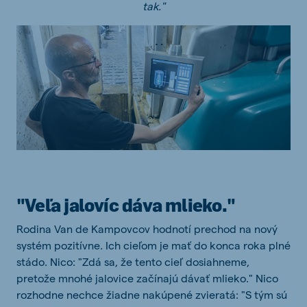
tak."
"Veľa jalovíc dáva mlieko."
Rodina Van de Kampovcov hodnotí prechod na nový
systém pozitívne. Ich cieľom je mať do konca roka plné
stádo. Nico: "Zdá sa, že tento cieľ dosiahneme,
pretože mnohé jalovice začínajú dávať mlieko." Nico
rozhodne nechce žiadne nakúpené zvieratá: "S tým sú