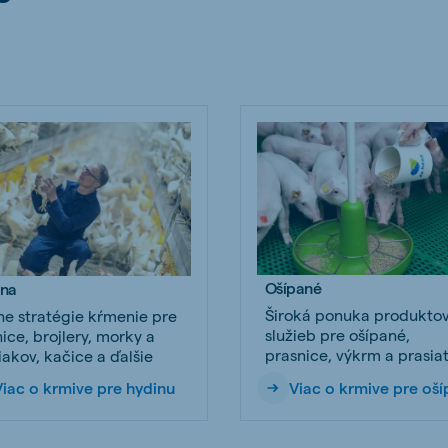
Ošípané
ina
Široká ponuka produktov
e stratégie kŕmenie pre
služieb pre ošípané,
ice, brojlery, morky a
prasnice, výkrm a prasia
akov, kačice a ďalšie
Viac o krmive pre hydinu
Viac o krmive pre oš