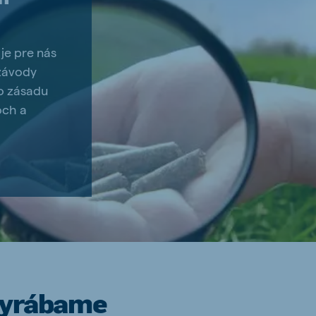
 je pre nás
 závody
to zásadu
och a
 vyrábame