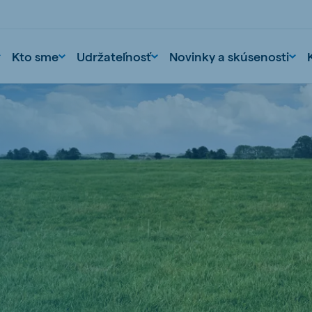
Kto sme
Udržateľnosť
Novinky a skúsenosti
nd
Portugal
Portuguese
n
Serbia
Serbian