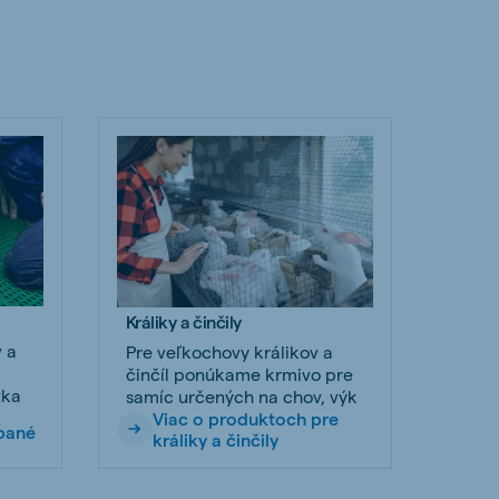
Králiky a činčily
 a
Pre veľkochovy králikov a
činčíl ponúkame krmivo pre
tka
samíc určených na chov, výk
Viac o produktoch pre
ípané
králiky a činčily