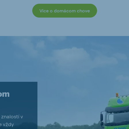
Více o domácom chove
lom
znalostí v
je vždy