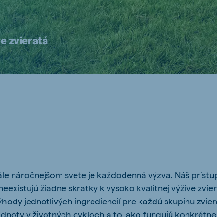
kia
e zvieratá
mar
Indonesia
e
Indonesian
tále náročnejšom svete je každodenná výzva. Náš príst
 Africa
Ghana (Koudijs)
existujú žiadne skratky k vysoko kvalitnej výžive zvier
English
hody jednotlivých ingrediencií pre každú skupinu zvie
pia (Koudijs)
dnoty v životných cykloch a to, ako fungujú konkrétne