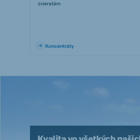
zvieratám
Koncentráty
Kvalita vo všetkých našic