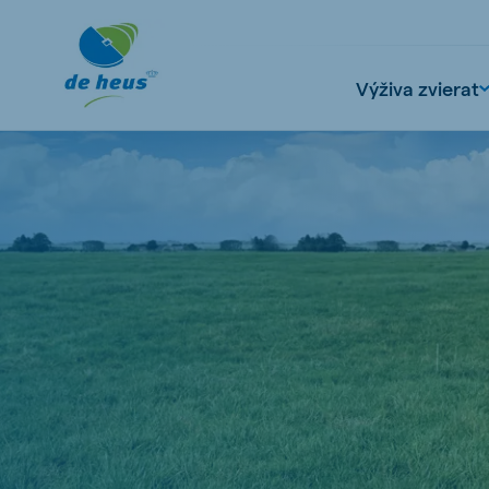
Výživa zvierat
Global
English
Netherlands
Pola
Dutch
Polish
Czech Republic
Spai
Czech
Spanish