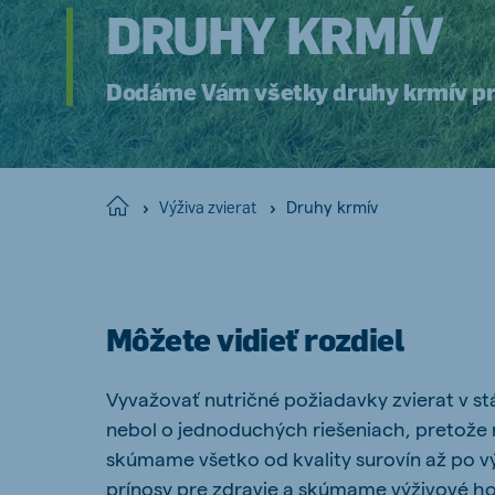
DRUHY KRMÍV
Hungary
Slova
Hungarian
Slovak
Dodáme Vám všetky druhy krmív pr
Vietnam
Myan
Druhy krmív
Home
Vietnamese
Výživa zvierat
Burmes
Philippines
India
English
English
Môžete vidieť rozdiel
Vyvažovať nutričné požiadavky zvierat v s
South Africa
South
nebol o jednoduchých riešeniach, pretože ne
Afrikaans
English
skúmame všetko od kvality surovín až po vý
Egypt (Koudijs)
Ethio
prínosy pre zdravie a skúmame výživové ho
English
English