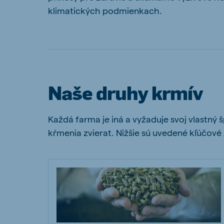
klimatických podmienkach.
Brasil
Ukrai
Portuguese
Ukrainia
Naše druhy krmív
Koudijs Export
English
Každá farma je iná a vyžaduje svoj vlastný 
kŕmenia zvierat. Nižšie sú uvedené kľúčové 