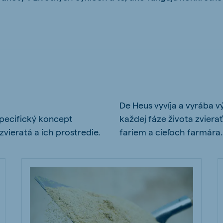
ne (Koudijs)
Russia (Koudijs)
n
Russian
De Heus vyvíja a vyrába 
špecifický koncept
každej fáze života zvierať
zvieratá a ich prostredie.
fariem a cieľoch farmára