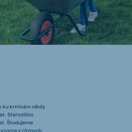
up ku krmivám nikdy
at. Starostlivo
rat. Študujeme
 vzorce v rôznych