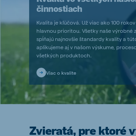
činnostiach
Kvalita je kľúčová. Už viac ako 100 rokov
hlavnou prioritou. Všetky naše výrobné
spĺňajú najnovšie štandardy kvality a tú
aplikujeme aj v našom výskume, proces
všetkých produktoch.
Viac o kvalite
Zvieratá, pre ktoré