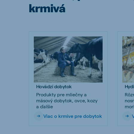
krmivá
Hovädzí dobytok
Hyd
Produkty pre mliečny a
Rôzn
mäsový dobytok, ovce, kozy
nosn
a ďalšie
mori
Viac o krmive pre dobytok