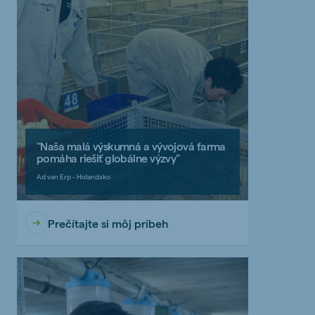
"Naša malá výskumná a vývojová farma
pomáha riešiť globálne výzvy"
Ad van Erp - Holandsko
Prečítajte si môj príbeh