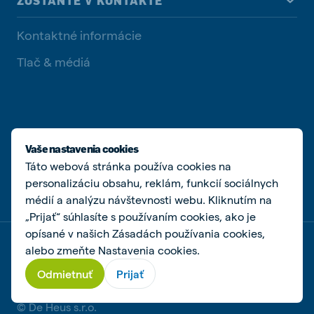
ZOSTAŇTE V KONTAKTE
Kontaktné informácie
Tlač & médiá
Vaše nastavenia cookies
SOCIÁLNE MÉDIA
Táto webová stránka používa cookies na
personalizáciu obsahu, reklám, funkcií sociálnych
médií a analýzu návštevnosti webu. Kliknutím na
„Prijať“ súhlasíte s používaním cookies, ako je
opísané v našich Zásadách používania cookies,
Zásady ochrany osobných údajov
alebo zmeňte Nastavenia cookies.
Zásady používania súborov cookie
Spravovať súbory cookies
Odmietnuť
Prijať
© De Heus s.r.o.