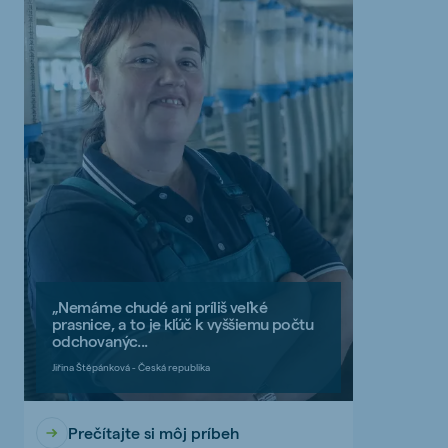
„Nemáme chudé ani príliš veľké
prasnice, a to je kľúč k vyššiemu počtu
odchovanýc...
Jiřina Štěpánková - Česká republika
Prečítajte si môj príbeh