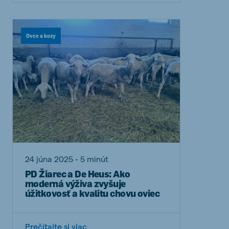
Ovce a kozy
24 júna 2025 - 5 minút
PD Žiarec a De Heus: Ako
moderná výživa zvyšuje
úžitkovosť a kvalitu chovu oviec
Prečítajte si viac