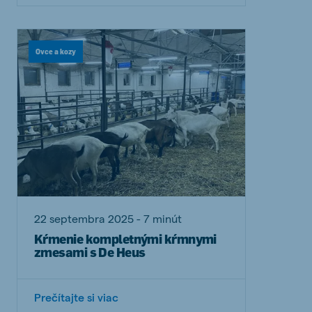
Ovce a kozy
22 septembra 2025 - 7 minút
Kŕmenie kompletnými kŕmnymi
zmesami s De Heus
Prečítajte si viac