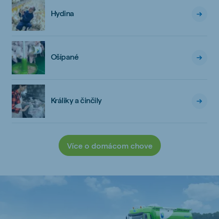
Hydina
Ošípané
Králiky a činčily
Více o domácom chove