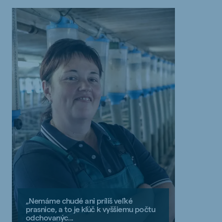
„Nemáme chudé ani príliš veľké
prasnice, a to je kľúč k vyššiemu počtu
odchovanýc...