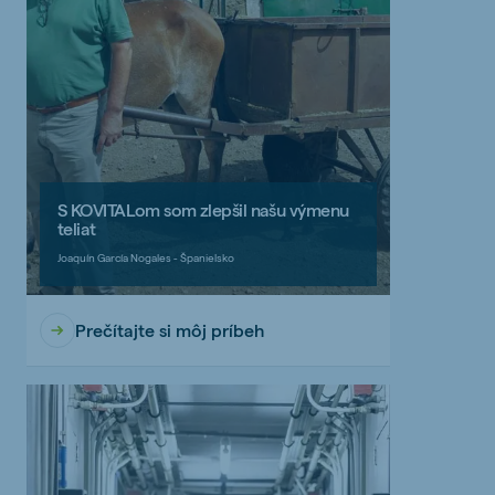
S KOVITALom som zlepšil našu výmenu
teliat
Joaquín García Nogales - Španielsko
Prečítajte si môj príbeh