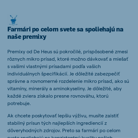
Farmári po celom svete sa spoliehajú na
naše premixy
Premixy od De Heus sú pokročilé, prispôsobené zmesi
rôznych mikro prísad, ktoré možno dávkovať a miešať
s vašimi vlastnými prísadami podľa vašich
individuálnych špecifikácií. Je dôležité zabezpečiť
správne a rovnomerné rozdelenie mikro prísad, ako sú
vitamíny, minerály a aminokyseliny. Je dôležité, aby
každé zviera získalo presne rovnováhu, ktorú
potrebuje.
Ak chcete poskytovať lepšiu výživu, musíte zaistiť
stabilný prísun tých najlepších ingrediencií z
dôveryhodných zdrojov. Preto sa farmári po celom
svete spoliehajú na konzistentnú kvalitu našich