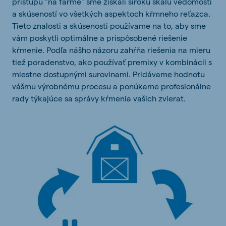
prístupu "na farme" sme získali širokú škálu vedomostí
a skúseností vo všetkých aspektoch kŕmneho reťazca.
Tieto znalosti a skúsenosti používame na to, aby sme
vám poskytli optimálne a prispôsobené riešenie
kŕmenie. Podľa nášho názoru zahŕňa riešenia na mieru
tiež poradenstvo, ako používať premixy v kombinácii s
miestne dostupnými surovinami. Pridávame hodnotu
vášmu výrobnému procesu a ponúkame profesionálne
rady týkajúce sa správy kŕmenia vašich zvierat.