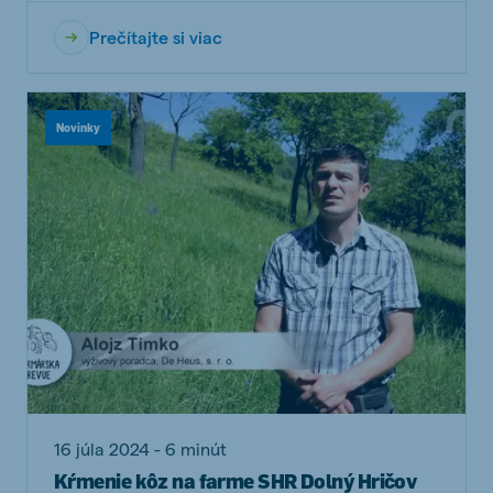
Prečítajte si viac
Novinky
16 júla 2024 - 6 minút
Kŕmenie kôz na farme SHR Dolný Hričov