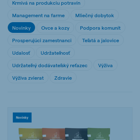
Krmivá na produkciu potravín
Management na farme
Mliečný dobytok
Novinky
Ovce a kozy
Podpora komunít
Prosperujúci zamestnanci
Teľatá a jalovice
Udalosť
Udržateľnosť
Udržateľný dodávateľský reťazec
Výživa
Výživa zvierat
Zdravie
Novinky