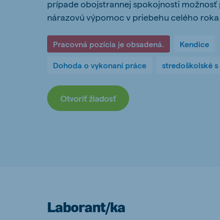
prípade obojstrannej spokojnosti možnosť 
Hungary
Slova
nárazovú výpomoc v priebehu celého roka
Hungarian
Slovak
Pracovná pozícia je obsadená.
Kendice
Dohoda o vykonaní práce
stredoškolské s
Vietnam
Myan
Vietnamese
Burmes
Otvoriť žiadosť
Philippines
India
English
English
South Africa
South
Afrikaans
English
Laborant/ka
Egypt (Koudijs)
Ethio
English
English