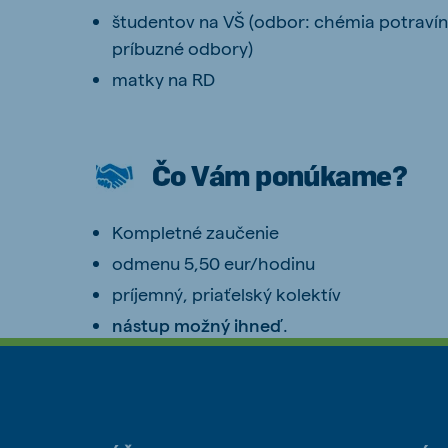
študentov na VŠ (odbor: chémia potravín,
príbuzné odbory)
matky na RD
Čo Vám ponúkame?
Kompletné zaučenie
odmenu 5,50 eur/hodinu
príjemný, priaťelský kolektív
nástup možný ihneď
.