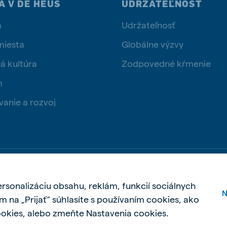
A V DE HEUS
UDRŽATEĽNOSŤ
a
Udržateľnosť
miesta
Globálne výzvy
á kultúra
Zodpovedné kŕmenie
m
vanie a rozvoj
Zásady ochrany osobných údajov
Zásady použ
rsonalizáciu obsahu, reklám, funkcií sociálnych
N
m na „Prijať“ súhlasíte s používaním cookies, ako
ookies, alebo zmeňte Nastavenia cookies.