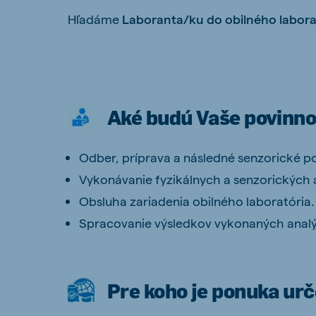
Hľadáme
Laborant
a/ku do obilného labor
Brasil
Ukrai
Portuguese
Ukrainia
Aké budú Vaše povinno
Koudijs Export
English
Odber, príprava a následné senzorické p
Vykonávanie fyzikálnych a senzorických 
Obsluha zariadenia obilného laboratória.
Spracovanie výsledkov vykonaných analý
Pre koho je ponuka ur