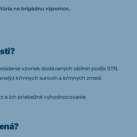
atória na brigádnu výpomoc.
ne (Koudijs)
Russia (Koudijs)
n
Russian
sti?
osúdenie vzoriek dodávaných obilnín podľa STN.
analýz kŕmnych surovín a kŕmnych zmesí.
z a ich priebežné vyhodnocovanie.
čená?