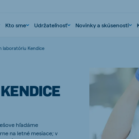
Kto sme
Udržateľnosť
Novinky a skúsenosti
m laboratóriu Kendice
 KENDICE
nd
Portugal
Portuguese
Prešove hľadáme
n
Serbia
ne na letné mesiace; v
Serbian