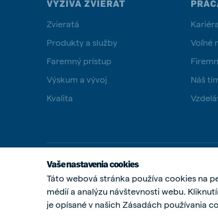
VÝŽIVA ZVIERAT
PRÁC
Zvieratá
Kariér
Produkty a služby
Voľné 
Faremný prístup
Firemn
Výskum a vývoj
Náš tí
Kvalita
Vzdelá
Vaše nastavenia cookies
Táto webová stránka používa cookies na pe
médií a analýzu návštevnosti webu. Kliknutí
je opísané v našich Zásadách používania c