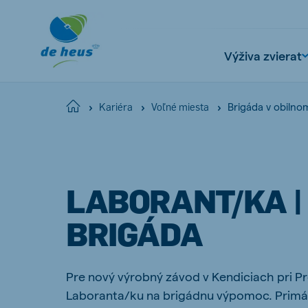
Výživa zvierat
Brigáda v obilno
Home
Kariéra
Voľné miesta
Global
English
LABORANT/KA |
BRIGÁDA
Netherlands
Pola
Dutch
Polish
Pre nový výrobný závod v Kendiciach pri 
Czech Republic
Spai
Laboranta/ku na brigádnu výpomoc. Primár
Czech
Spanish