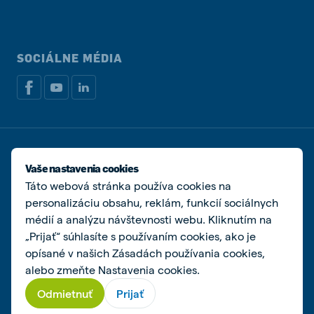
SOCIÁLNE MÉDIA
Zásady ochrany osobných údajov
Zásady používania súborov cookie
Vaše nastavenia cookies
Spravovať súbory cookies
Táto webová stránka používa cookies na
personalizáciu obsahu, reklám, funkcií sociálnych
© De Heus s.r.o.
médií a analýzu návštevnosti webu. Kliknutím na
„Prijať“ súhlasíte s používaním cookies, ako je
opísané v našich Zásadách používania cookies,
alebo zmeňte Nastavenia cookies.
Odmietnuť
Prijať