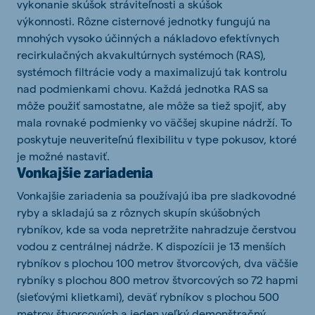
vykonanie skúšok stráviteľnosti a skúšok
výkonnosti. Rôzne cisternové jednotky fungujú na
mnohých vysoko účinných a nákladovo efektívnych
recirkulačných akvakultúrnych systémoch (RAS),
systémoch filtrácie vody a maximalizujú tak kontrolu
nad podmienkami chovu. Každá jednotka RAS sa
môže použiť samostatne, ale môže sa tiež spojiť, aby
mala rovnaké podmienky vo väčšej skupine nádrží. To
poskytuje neuveriteľnú flexibilitu v type pokusov, ktoré
je možné nastaviť.
Vonkajšie zariadenia
Vonkajšie zariadenia sa používajú iba pre sladkovodné
ryby a skladajú sa z rôznych skupín skúšobných
rybníkov, kde sa voda nepretržite nahradzuje čerstvou
vodou z centrálnej nádrže. K dispozícii je 13 menších
rybníkov s plochou 100 metrov štvorcových, dva väčšie
rybníky s plochou 800 metrov štvorcových so 72 hapmi
(sieťovými klietkami), deväť rybníkov s plochou 500
metrov štvorcových a jeden veľký demonštračný