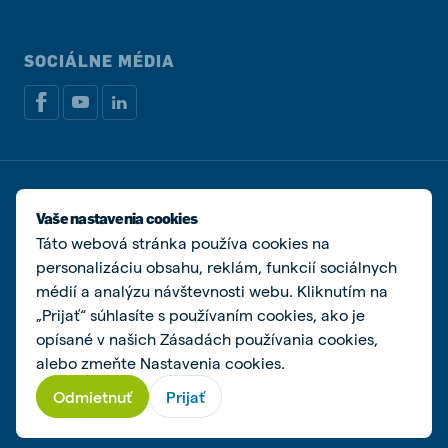
SOCIÁLNE MÉDIA
Zásady ochrany osobných údajov
Zásady používania súborov cookie
Vaše nastavenia cookies
Spravovať súbory cookies
Táto webová stránka používa cookies na
personalizáciu obsahu, reklám, funkcií sociálnych
© De Heus s.r.o.
médií a analýzu návštevnosti webu. Kliknutím na
„Prijať“ súhlasíte s používaním cookies, ako je
opísané v našich Zásadách používania cookies,
alebo zmeňte Nastavenia cookies.
Odmietnuť
Prijať