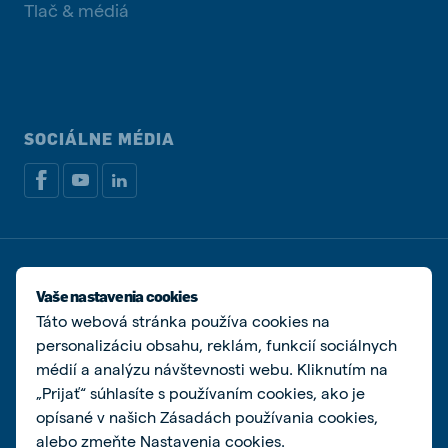
Tlač & médiá
SOCIÁLNE MÉDIA
Zásady ochrany osobných údajov
Zásady používania súborov cookie
Vaše nastavenia cookies
Spravovať súbory cookies
Táto webová stránka používa cookies na
personalizáciu obsahu, reklám, funkcií sociálnych
© De Heus s.r.o.
médií a analýzu návštevnosti webu. Kliknutím na
„Prijať“ súhlasíte s používaním cookies, ako je
opísané v našich Zásadách používania cookies,
alebo zmeňte Nastavenia cookies.