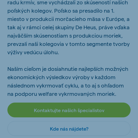
radu krmív, sme vychádzali zo skúseností našich
poľských kolegov. Poľsko sa presadilo na 1.
miesto v produkcii morčacieho mäsa v Európe, a
tak aj v rámci celej skupiny De Heus, práve vďaka
najväčším skúsenostiam s produkciou moriek,
prevzali naši kolegovia v tomto segmente tvorby
výživy vedúcu úlohu.
Naším cieľom je dosiahnutie najlepších možných
ekonomických výsledkov výroby v každom
následnom vykrmovať cyklu, a to aj s ohľadom
na podporu welfare vykrmovaných moriek.
Kontaktujte našich špecialistov
Kde nás nájdete?