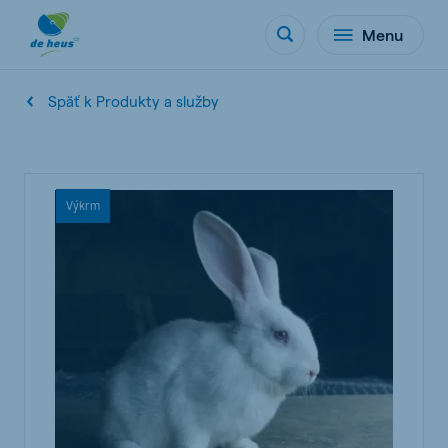
Menu
Späť k Produkty a služby
Výkrm