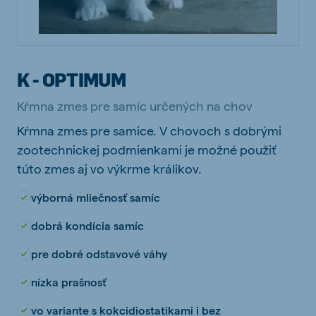
K - OPTIMUM
Kŕmna zmes pre samíc určených na chov
Kŕmna zmes pre samice. V chovoch s dobrými
zootechnickej podmienkami je možné použiť
túto zmes aj vo výkrme králikov.
výborná mliečnosť samíc
dobrá kondícia samíc
pre dobré odstavové váhy
nízka prašnosť
vo variante s kokcidiostatikami i bez