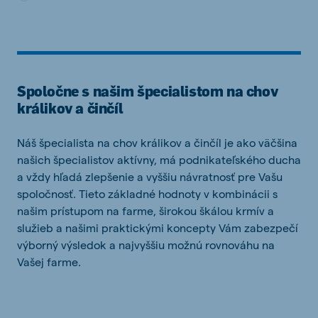
Spoločne s našim špecialistom na chov
králikov a činčíl
Náš
špecialista
na
chov
králikov
a
činčíl
je
ako väčšina
našich
špecialistov
aktívny
,
má
podnikateľského
ducha
a
vždy
hľadá
zlepšenie a
vyššiu návratnosť
pre
Vašu
spoločnosť
.
Tieto
základné hodnoty
v kombinácii
s
našim
prístupom
na
farme
,
širokou
škálou
krmív
a
služieb
a
našimi
praktickými
koncepty
Vám zabezpečí
výborný
výsledok
a
najvyššiu
možnú
rovnováhu
na
Vašej
farme.