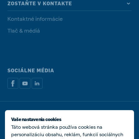
ZOSTAŇTE V KONTAKTE
Kontaktné informácie
Tlač & médiá
SOCIÁLNE MÉDIA
Zásady ochrany osobných údajov
Zásady používania súborov cookie
Vaše nastavenia cookies
Spravovať súbory cookies
Táto webová stránka používa cookies na
personalizáciu obsahu, reklám, funkcií sociálnych
© De Heus s.r.o.