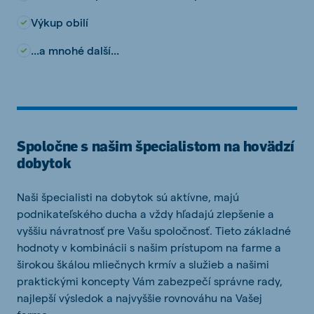
Výkup obilí
...a mnohé další...
Spoločne s našim špecialistom na hovädzí
dobytok
Naši
špecialisti
na
dobytok
sú aktívne,
majú
podnikateľského
ducha
a
vždy
hľadajú
zlepšenie a
vyššiu návratnosť
pre
Vašu spoločnosť
.
Tieto
základné
hodnoty
v kombinácii
s našim
prístupom
na
farme
a
širokou
škálou
mliečnych
krmív
a
služieb
a
našimi
praktickými
koncepty
Vám zabezpečí
správne
rady
,
najlepší výsledok
a najvyššie
rovnováhu
na Vašej