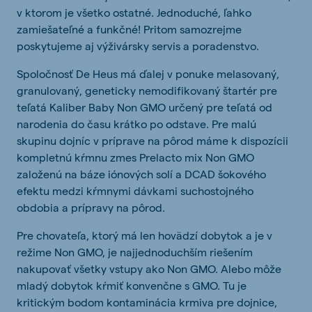
v ktorom je všetko ostatné. Jednoduché, ľahko
zamiešateľné a funkčné! Pritom samozrejme
poskytujeme aj výživársky servis a poradenstvo.
Spoločnosť De Heus má ďalej v ponuke melasovaný,
granulovaný, geneticky nemodifikovaný štartér pre
teľatá Kaliber Baby Non GMO určený pre teľatá od
narodenia do času krátko po odstave. Pre malú
skupinu dojníc v príprave na pôrod máme k dispozícii
kompletnú kŕmnu zmes Prelacto mix Non GMO
založenú na báze iónových solí a DCAD šokového
efektu medzi kŕmnymi dávkami suchostojného
obdobia a prípravy na pôrod.
Pre chovateľa, ktorý má len hovädzí dobytok a je v
režime Non GMO, je najjednoduchším riešením
nakupovať všetky vstupy ako Non GMO. Alebo môže
mladý dobytok kŕmiť konvenčne s GMO. Tu je
kritickým bodom kontaminácia krmiva pre dojnice,