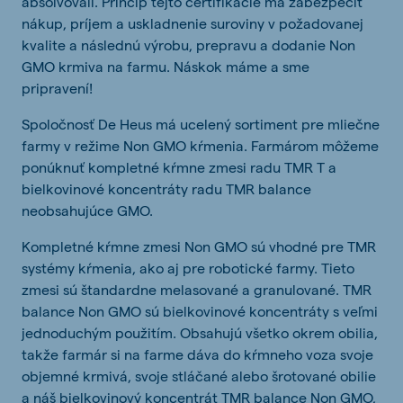
absolvovali. Princíp tejto certifikácie má zabezpečiť
nákup, príjem a uskladnenie suroviny v požadovanej
kvalite a následnú výrobu, prepravu a dodanie Non
GMO krmiva na farmu. Náskok máme a sme
pripravení!
Spoločnosť De Heus má ucelený sortiment pre mliečne
farmy v režime Non GMO kŕmenia. Farmárom môžeme
ponúknuť kompletné kŕmne zmesi radu TMR T a
bielkovinové koncentráty radu TMR balance
neobsahujúce GMO.
Kompletné kŕmne zmesi Non GMO sú vhodné pre TMR
systémy kŕmenia, ako aj pre robotické farmy. Tieto
zmesi sú štandardne melasované a granulované. TMR
balance Non GMO sú bielkovinové koncentráty s veľmi
jednoduchým použitím. Obsahujú všetko okrem obilia,
takže farmár si na farme dáva do kŕmneho voza svoje
objemné krmivá, svoje stláčané alebo šrotované obilie
a náš bielkovinový koncentrát TMR balance Non GMO,