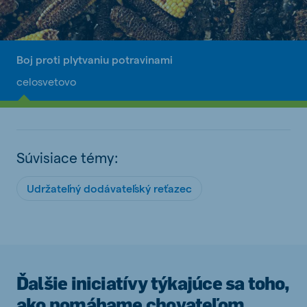
Boj proti plytvaniu potravinami
celosvetovo
Súvisiace témy:
Udržateľný dodávateľský reťazec
Ďalšie iniciatívy týkajúce sa toho,
ako pomáhame chovateľom