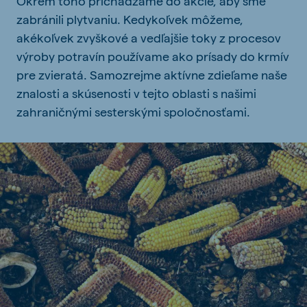
Okrem toho prichádzame do akcie, aby sme
zabránili plytvaniu. Kedykoľvek môžeme,
akékoľvek zvyškové a vedľajšie toky z procesov
výroby potravín používame ako prísady do krmív
pre zvieratá. Samozrejme aktívne zdieľame naše
znalosti a skúsenosti v tejto oblasti s našimi
zahraničnými sesterskými spoločnosťami.